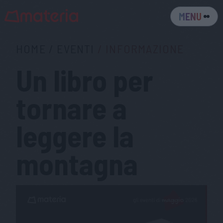
MENU
HOME
/
EVENTI
/
INFORMAZIONE
Un libro per
tornare a
leggere la
montagna