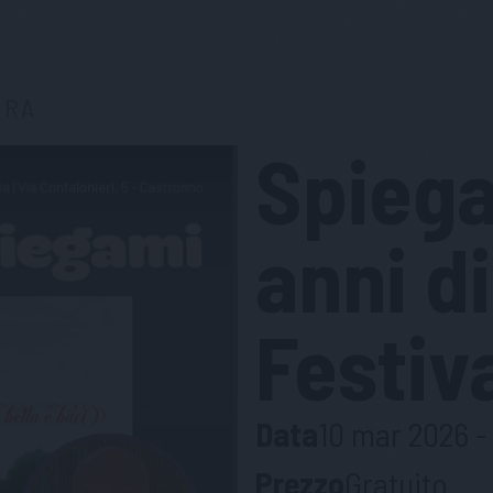
URA
Spiega
anni d
Festiv
Data
10 mar 2026 - 
Prezzo
Gratuito