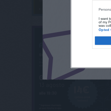
Persona
I want t
of my P
was col
Opted 