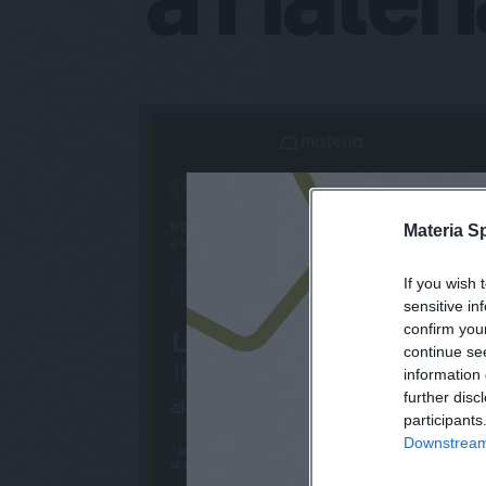
Materia S
If you wish 
sensitive in
confirm you
continue se
information 
further disc
participants
Downstream 