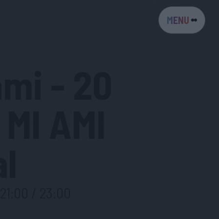
MENU
mi - 20
i MI AMI
al
21:00 / 23:00