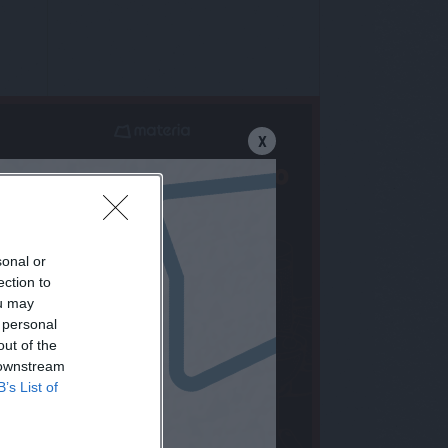
X
sonal or
ection to
ou may
 personal
out of the
 downstream
B’s List of