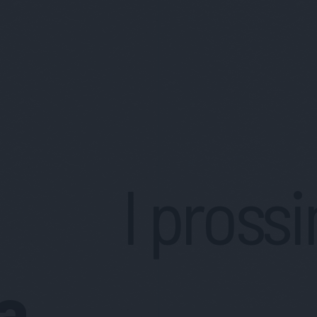
I prossi
a