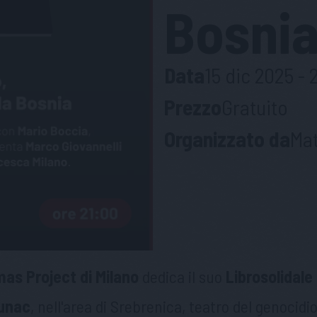
Bosni
Data
15 dic 2025 - 
Prezzo
Gratuito
Organizzato da
Mat
as Project di Milano
dedica il suo
Librosolidale
tunac
, nell'area di Srebrenica, teatro del genocid