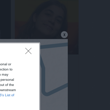
X
Emma
Cometto
sonal or
STUDENTESSA
ection to
ou may
 personal
out of the
 downstream
B’s List of