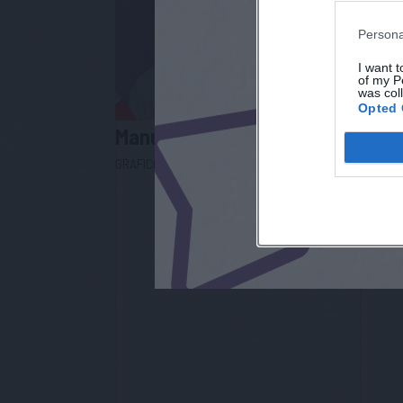
Persona
I want t
of my P
was col
Opted 
Manuel
Nicolò
Etto
GRAFICO
COOP L