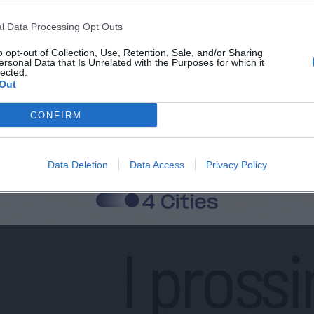
l Data Processing Opt Outs
o opt-out of Collection, Use, Retention, Sale, and/or Sharing
ersonal Data that Is Unrelated with the Purposes for which it
lected.
Out
re
Terribili
Neven
Azdaip
CONFIRM
OMBARDIA
SPIRITUAL TOUR
Data Deletion
Data Access
Privacy Policy
I pross