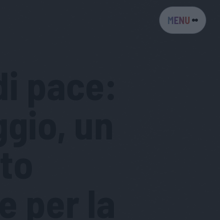
MENU
di pace:
ggio, un
to
e per la