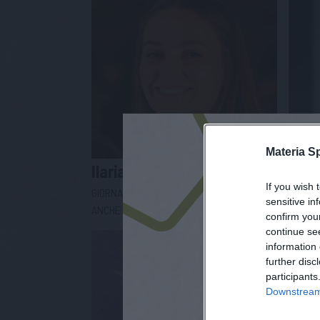
Materia S
Ilaria
Notari
Mar
If you wish 
GIORNALISTA - PRESIDENTE ASSOCIAZIONE
DIRET
sensitive in
ANCHE IO
confirm you
continue se
information 
further disc
participants
Downstream 