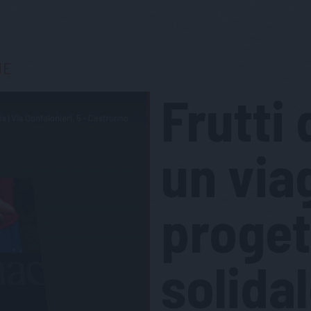
NE
Frutti 
un via
proget
solidal