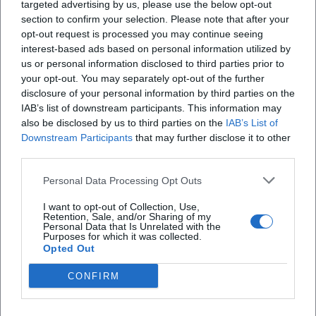
targeted advertising by us, please use the below opt-out
section to confirm your selection. Please note that after your
opt-out request is processed you may continue seeing
X
interest-based ads based on personal information utilized by
us or personal information disclosed to third parties prior to
your opt-out. You may separately opt-out of the further
disclosure of your personal information by third parties on the
iscriviti alla newsletter
IAB’s list of downstream participants. This information may
also be disclosed by us to third parties on the
IAB’s List of
Downstream Participants
that may further disclose it to other
Lasciaci la tua mail
third parties.
Città
Personal Data Processing Opt Outs
I want to opt-out of Collection, Use,
Nome
Retention, Sale, and/or Sharing of my
Personal Data that Is Unrelated with the
Purposes for which it was collected.
Cognome
Opted Out
Privacy Policy
CONFIRM
Ho letto l'informativa sulla privacy e acconsento alla
memorizzazione dei miei dati, secondo quanto stabilito dal