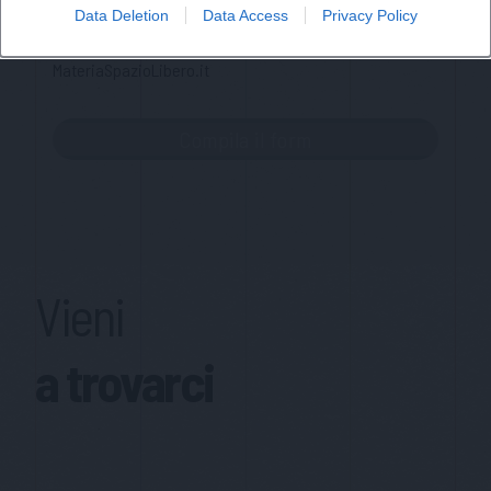
regolamento europeo per la protezione dei dati personali
Data Deletion
Data Access
Privacy Policy
n. 679/2016 (GDPR), per avere informazioni sui servizi di
MateriaSpazioLibero.it
Vieni
a trovarci