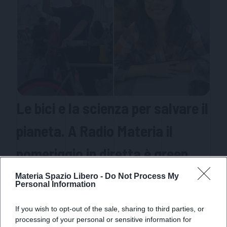
Le bici e la scienza per salvare il
pianeta. A Radio Materia il
pomeriggio in diretta è green
La nostra web radio offre due appuntamenti da
Materia Spazio Libero -
Do Not Process My
Personal Information
non perdere in diretta per parlare di sostenibilità
dal punto di vista scientifico e pratico
If you wish to opt-out of the sale, sharing to third parties, or
processing of your personal or sensitive information for