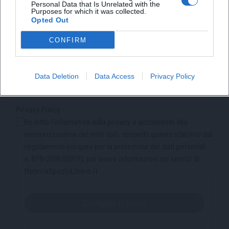
Personal Data that Is Unrelated with the
Lasciaci la tua mail
Purposes for which it was collected.
Opted Out
Città
CONFIRM
Nome
Data Deletion
Data Access
Privacy Policy
Cognome
Privacy Policy
Ho letto l'informativa sulla privacy e acconsento alla
memorizzazione dei miei dati, secondo quanto stabilito dal
regolamento europeo per la protezione dei dati personali
n. 679/2016 (GDPR), per avere informazioni sui servizi di
MateriaSpazioLibero.it