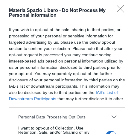
Dal campo del Milan ai
Materia Spazio Libero -
Do Not Process My
capannoni di Carnago: la storia
Personal Information
della Nuova General Plast
If you wish to opt-out of the sale, sharing to third parties, or
processing of your personal or sensitive information for
Dal sogno rossonero al sogno d’impresa: la
targeted advertising by us, please use the below opt-out
famiglia Trabalza e la plastica che racconta
section to confirm your selection. Please note that after your
opt-out request is processed you may continue seeing
X
cinquant’anni di lavoro, passione e curiosità per il
interest-based ads based on personal information utilized by
futuro
us or personal information disclosed to third parties prior to
your opt-out. You may separately opt-out of the further
disclosure of your personal information by third parties on the
IAB’s list of downstream participants. This information may
also be disclosed by us to third parties on the
IAB’s List of
Downstream Participants
that may further disclose it to other
third parties.
Personal Data Processing Opt Outs
iscriviti alla newsletter
I want to opt-out of Collection, Use,
Retention, Sale, and/or Sharing of my