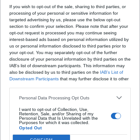
@Skapetours racconta la sua nuova avventura
If you wish to opt-out of the sale, sharing to third parties, or
da guida insolita tra località poco note, ma ricche
processing of your personal or sensitive information for
di storia e fascino
targeted advertising by us, please use the below opt-out
section to confirm your selection. Please note that after your
opt-out request is processed you may continue seeing
X
interest-based ads based on personal information utilized by
us or personal information disclosed to third parties prior to
your opt-out. You may separately opt-out of the further
disclosure of your personal information by third parties on the
IAB’s list of downstream participants. This information may
also be disclosed by us to third parties on the
IAB’s List of
iscriviti alla newsletter
Downstream Participants
that may further disclose it to other
third parties.
Lasciaci la tua mail
Personal Data Processing Opt Outs
I want to opt-out of Collection, Use,
Città
Retention, Sale, and/or Sharing of my
Personal Data that Is Unrelated with the
Purposes for which it was collected.
Nome
Opted Out