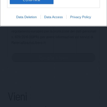
CONFIRM
Cognome
Privacy Policy
Data Deletion
Data Access
Privacy Policy
Ho letto l'informativa sulla privacy e acconsento alla
memorizzazione dei miei dati, secondo quanto stabilito dal
regolamento europeo per la protezione dei dati personali
n. 679/2016 (GDPR), per avere informazioni sui servizi di
MateriaSpazioLibero.it
Vieni