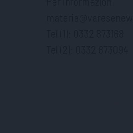
Per informazioni
materia@varesenews
Tel (1):
0332 873168
Tel (2):
0332 873094