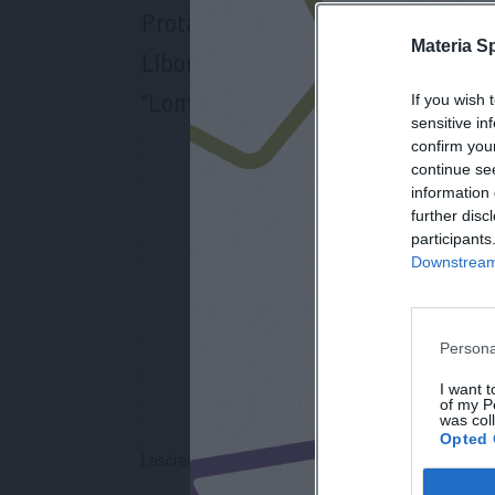
Protagonista della giornata sarà
Materia S
Liborio Rinaldi, autore del saggio
“Lomnago 1921–1924: inizia il futur
If you wish 
sensitive in
confirm you
continue se
information 
further disc
participants
Downstream 
iscri
Persona
I want t
of my P
was col
Opted 
Lasciaci la tua mail