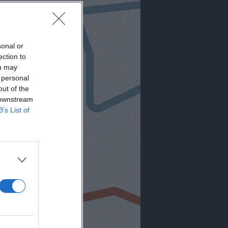
sonal or
ection to
ou may
 personal
out of the
 downstream
B’s List of
letter