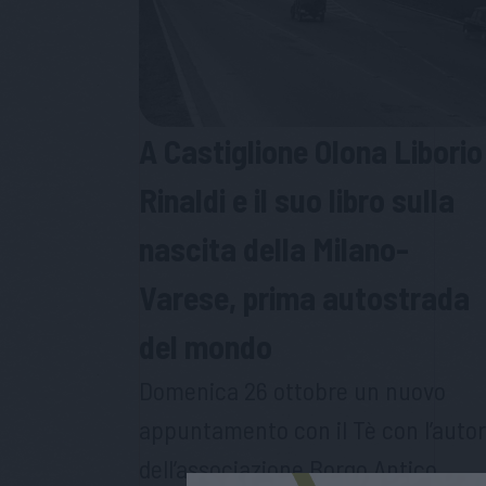
A Castiglione Olona Liborio
Rinaldi e il suo libro sulla
nascita della Milano-
Varese, prima autostrada
del mondo
Domenica 26 ottobre un nuovo
appuntamento con il Tè con l’auto
dell’associazione Borgo Antico.