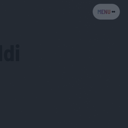
MENU
ldi