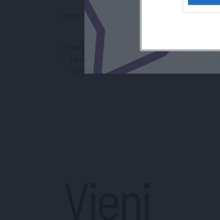
Nome
Privacy Policy
Ho letto l'informativa sulla privacy e acconsento
679/2016 (GDPR), per avere informazioni sui servi
Vieni