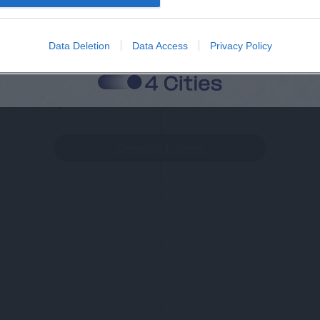
Cognome
Data Deletion
Data Access
Privacy Policy
 alla memorizzazione dei miei dati, secondo quanto stabilito dal regolame
zi di MateriaSpazioLibero.it