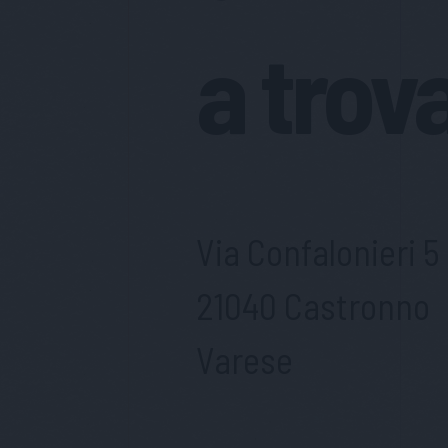
a trov
Via Confalonieri 5
21040 Castronno
Varese