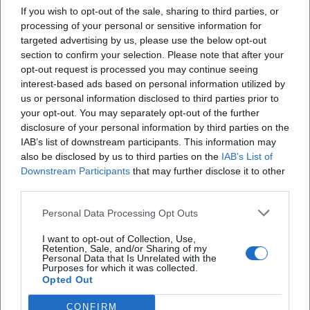
If you wish to opt-out of the sale, sharing to third parties, or
protagonista alla prima puntata di materia
processing of your personal or sensitive information for
d’Impresa del 2026
targeted advertising by us, please use the below opt-out
section to confirm your selection. Please note that after your
opt-out request is processed you may continue seeing
X
interest-based ads based on personal information utilized by
us or personal information disclosed to third parties prior to
your opt-out. You may separately opt-out of the further
disclosure of your personal information by third parties on the
IAB’s list of downstream participants. This information may
also be disclosed by us to third parties on the
IAB’s List of
iscriviti alla newsletter
Downstream Participants
that may further disclose it to other
third parties.
Lasciaci la tua mail
Personal Data Processing Opt Outs
I want to opt-out of Collection, Use,
Città
Retention, Sale, and/or Sharing of my
Personal Data that Is Unrelated with the
Purposes for which it was collected.
Nome
Opted Out
CONFIRM
Cognome