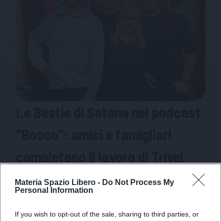
Le Bestie di Satana nel podcast
“Bosco”: amici e famigliari
completano il lavoro di Trivel
Dalle registrazioni lasciate da Trivel alle
Materia Spazio Libero -
Do Not Process My
presentazioni live con musica e video, il collettivo
Personal Information
che ha completato “Bosco” lavora anche a un libro
If you wish to opt-out of the sale, sharing to third parties, or
e a una borsa di studio dedicata al fumetto