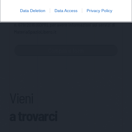
Ho letto l'informativa sulla privacy e acconsento alla
memorizzazione dei miei dati, secondo quanto stabilito dal
Data Deletion
Data Access
Privacy Policy
regolamento europeo per la protezione dei dati personali
n. 679/2016 (GDPR), per avere informazioni sui servizi di
MateriaSpazioLibero.it
Vieni
a trovarci