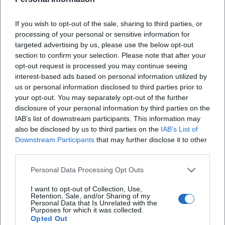
professione ancora poco conosciuta.
If you wish to opt-out of the sale, sharing to third parties, or
Dall’adolescenza alle regole in famiglia, fino all’uso
processing of your personal or sensitive information for
della tecnologia, il filo conduttore è uno: costruire
targeted advertising by us, please use the below opt-out
section to confirm your selection. Please note that after your
relazioni fondate sull’ascolto e sulla coerenza
opt-out request is processed you may continue seeing
X
interest-based ads based on personal information utilized by
us or personal information disclosed to third parties prior to
your opt-out. You may separately opt-out of the further
disclosure of your personal information by third parties on the
IAB’s list of downstream participants. This information may
also be disclosed by us to third parties on the
IAB’s List of
Downstream Participants
that may further disclose it to other
third parties.
iscriviti alla newsletter
Personal Data Processing Opt Outs
Lasciaci la tua mail
I want to opt-out of Collection, Use,
Retention, Sale, and/or Sharing of my
Personal Data that Is Unrelated with the
Città
Purposes for which it was collected.
Opted Out