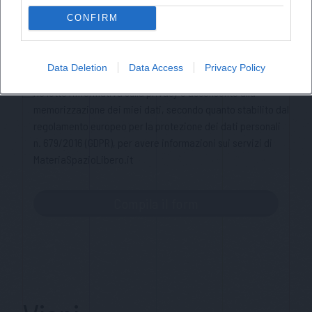
Nome
CONFIRM
Cognome
Data Deletion
Data Access
Privacy Policy
Privacy Policy
Ho letto l'informativa sulla privacy e acconsento alla
memorizzazione dei miei dati, secondo quanto stabilito dal
regolamento europeo per la protezione dei dati personali
n. 679/2016 (GDPR), per avere informazioni sui servizi di
MateriaSpazioLibero.it