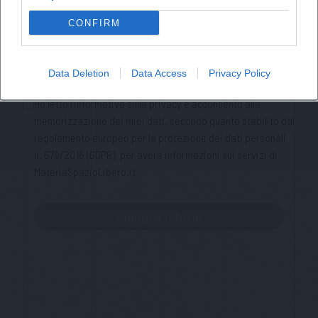
Nome
CONFIRM
Cognome
Data Deletion
Data Access
Privacy Policy
Privacy Policy
Ho letto l'informativa sulla privacy e acconsento alla
memorizzazione dei miei dati, secondo quanto stabilito dal
regolamento europeo per la protezione dei dati personali
n. 679/2016 (GDPR), per avere informazioni sui servizi di
MateriaSpazioLibero.it