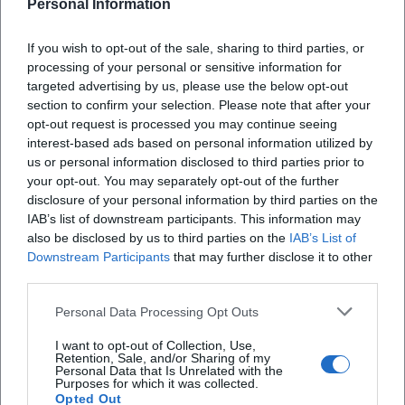
Inferiore
Personal Information
Il rettore don Enrico Castagna racconta a
If you wish to opt-out of the sale, sharing to third parties, or
VareseNews la vita all’interno della struttura di
processing of your personal or sensitive information for
targeted advertising by us, please use the below opt-out
Venegono Inferiore tra la formazione dei sessanta
section to confirm your selection. Please note that after your
seminaristi e il rapporto con il territorio
opt-out request is processed you may continue seeing
X
interest-based ads based on personal information utilized by
us or personal information disclosed to third parties prior to
your opt-out. You may separately opt-out of the further
disclosure of your personal information by third parties on the
IAB’s list of downstream participants. This information may
also be disclosed by us to third parties on the
IAB’s List of
Downstream Participants
that may further disclose it to other
third parties.
iscriviti alla newsletter
Personal Data Processing Opt Outs
Lasciaci la tua mail
I want to opt-out of Collection, Use,
Retention, Sale, and/or Sharing of my
Personal Data that Is Unrelated with the
Purposes for which it was collected.
Città
Opted Out