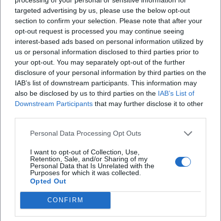
targeted advertising by us, please use the below opt-out
section to confirm your selection. Please note that after your
opt-out request is processed you may continue seeing
X
interest-based ads based on personal information utilized by
us or personal information disclosed to third parties prior to
your opt-out. You may separately opt-out of the further
disclosure of your personal information by third parties on the
iscriviti alla newsletter
IAB’s list of downstream participants. This information may
also be disclosed by us to third parties on the
IAB’s List of
Downstream Participants
that may further disclose it to other
Lasciaci la tua mail
third parties.
Personal Data Processing Opt Outs
Città
I want to opt-out of Collection, Use,
Retention, Sale, and/or Sharing of my
Nome
Personal Data that Is Unrelated with the
Purposes for which it was collected.
Opted Out
Cognome
CONFIRM
Privacy Policy
Ho letto l'informativa sulla privacy e acconsento alla