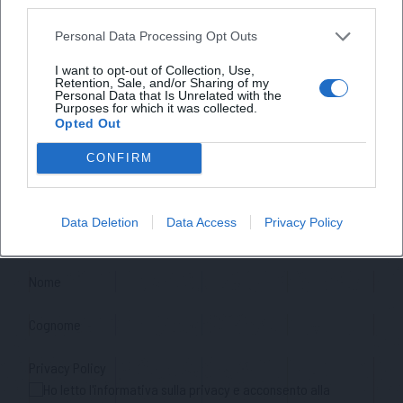
third parties.
Personal Data Processing Opt Outs
I want to opt-out of Collection, Use,
Retention, Sale, and/or Sharing of my
Personal Data that Is Unrelated with the
Purposes for which it was collected.
Opted Out
iscriviti alla newsletter
CONFIRM
Lasciaci la tua mail
Data Deletion
Data Access
Privacy Policy
Città
Nome
Cognome
Privacy Policy
Ho letto l'informativa sulla privacy e acconsento alla