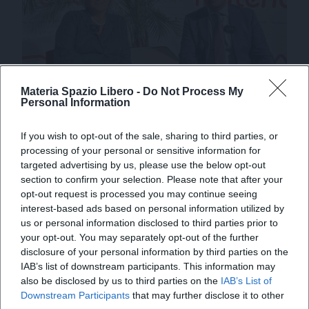
Materia Spazio Libero -
Do Not Process My
Personal Information
Un’anima varesina per
If you wish to opt-out of the sale, sharing to third parties, or
processing of your personal or sensitive information for
un’impresa nazionale: Summeet
targeted advertising by us, please use the below opt-out
section to confirm your selection. Please note that after your
inaugura “Materia di Impresa”
opt-out request is processed you may continue seeing
X
interest-based ads based on personal information utilized by
us or personal information disclosed to third parties prior to
Fondata nel 2009 da Matteo Calveri, l’azienda è
your opt-out. You may separately opt-out of the further
oggi protagonista nella formazione sanitaria e
disclosure of your personal information by third parties on the
guarda al futuro tra digitale e intelligenza
IAB’s list of downstream participants. This information may
also be disclosed by us to third parties on the
IAB’s List of
artificiale
Downstream Participants
that may further disclose it to other