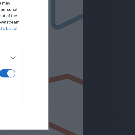
ou may
 personal
letter
out of the
 downstream
B’s List of
nto europeo per la protezione dei dati personali n.