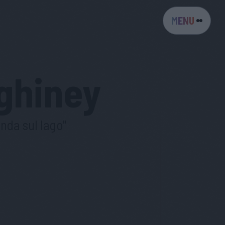
MENU
ghiney
nda sul lago"