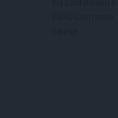
Via Confalonieri 5
21040 Castronno
Varese