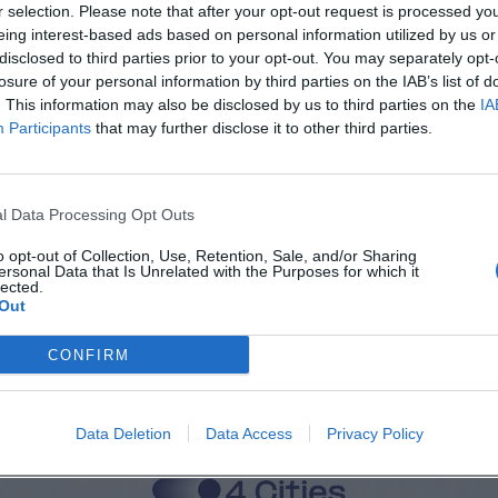
r selection. Please note that after your opt-out request is processed y
eing interest-based ads based on personal information utilized by us or
viti alla news
disclosed to third parties prior to your opt-out. You may separately opt-
losure of your personal information by third parties on the IAB’s list of
. This information may also be disclosed by us to third parties on the
IA
Participants
that may further disclose it to other third parties.
Città
l Data Processing Opt Outs
o opt-out of Collection, Use, Retention, Sale, and/or Sharing
Cognome
ersonal Data that Is Unrelated with the Purposes for which it
lected.
Out
CONFIRM
 alla memorizzazione dei miei dati, secondo quanto stabilito dal regolame
zi di MateriaSpazioLibero.it
Data Deletion
Data Access
Privacy Policy