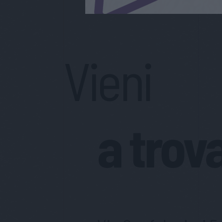
Vieni
a trov