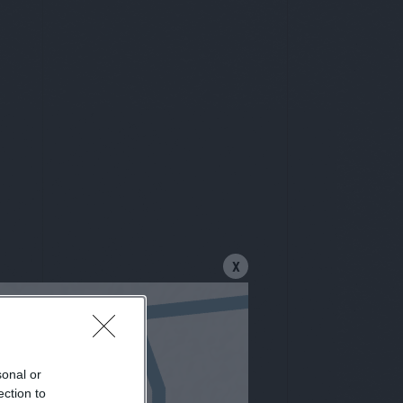
X
sonal or
ection to