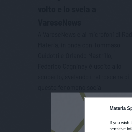
volto e lo svela a
VareseNews
A VareseNews e ai microfoni di Rad
Materia, in onda con Tommaso
Guidotti e Orlando Mastrillo,
Federico Cagniney è uscito allo
scoperto, svelando i retroscena di
questo fenomeno social
Materia S
If you wish 
sensitive in