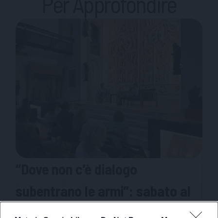
Per Approfondire
“Dove non c’è dialogo
subentrano le armi”: sabato al
Sacro Monte sei voci sui nuovi