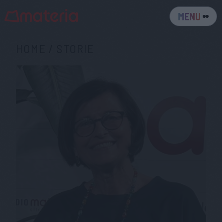
MENU
HOME
/
STORIE