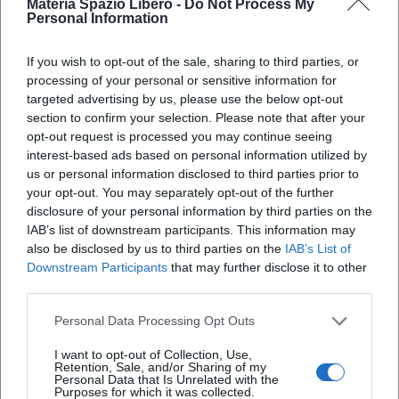
Materia Spazio Libero -
Do Not Process My
Personal Information
assetti globali
Geopolitica, cultura e conflitti al centro della
If you wish to opt-out of the sale, sharing to third parties, or
processing of your personal or sensitive information for
mattinata del 20 giugno: relatori da Limes,
targeted advertising by us, please use the below opt-out
dall’Insubria e da Palazzo Te per un evento aperto
section to confirm your selection. Please note that after your
opt-out request is processed you may continue seeing
X
a tutti, gratuito, nel cuore del borgo UNESCO
interest-based ads based on personal information utilized by
us or personal information disclosed to third parties prior to
your opt-out. You may separately opt-out of the further
disclosure of your personal information by third parties on the
IAB’s list of downstream participants. This information may
also be disclosed by us to third parties on the
IAB’s List of
Downstream Participants
that may further disclose it to other
third parties.
iscriviti alla newsletter
Personal Data Processing Opt Outs
I want to opt-out of Collection, Use,
Lasciaci la tua mail
Retention, Sale, and/or Sharing of my
Personal Data that Is Unrelated with the
Purposes for which it was collected.