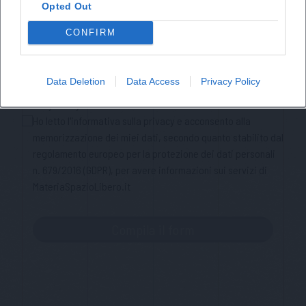
Città
Opted Out
CONFIRM
Nome
Cognome
Data Deletion
Data Access
Privacy Policy
Privacy Policy
Ho letto l'informativa sulla privacy e acconsento alla
memorizzazione dei miei dati, secondo quanto stabilito dal
regolamento europeo per la protezione dei dati personali
n. 679/2016 (GDPR), per avere informazioni sui servizi di
MateriaSpazioLibero.it