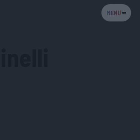
MENU
inelli