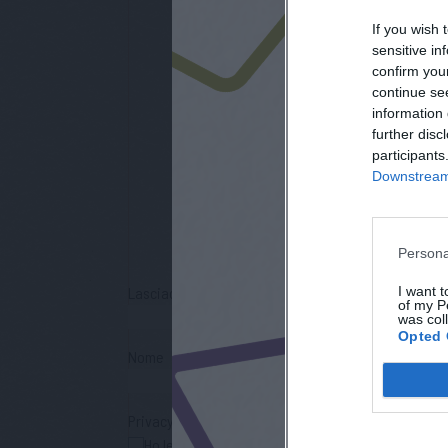
If you wish 
sensitive in
confirm you
continue se
information 
further disc
participants
iscri
Downstream 
Persona
I want t
Lasciaci la tua mail
of my P
was col
Opted 
Nome
Privacy Policy
Ho letto l'informativa sulla privacy e acconsento