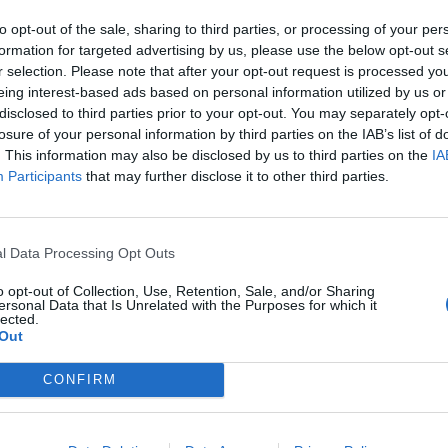
to opt-out of the sale, sharing to third parties, or processing of your per
formation for targeted advertising by us, please use the below opt-out s
r selection. Please note that after your opt-out request is processed y
eing interest-based ads based on personal information utilized by us or
disclosed to third parties prior to your opt-out. You may separately opt-
losure of your personal information by third parties on the IAB’s list of
. This information may also be disclosed by us to third parties on the
IA
viti alla news
Participants
that may further disclose it to other third parties.
l Data Processing Opt Outs
o opt-out of Collection, Use, Retention, Sale, and/or Sharing
Città
ersonal Data that Is Unrelated with the Purposes for which it
lected.
Out
Cognome
CONFIRM
 alla memorizzazione dei miei dati, secondo quanto stabilito dal regolame