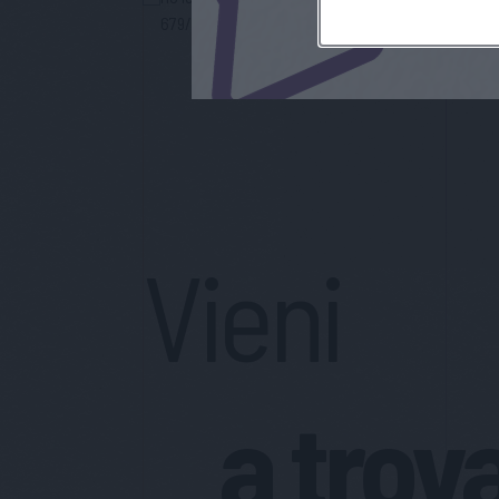
679/2016 (GDPR), per avere informazioni sui servi
Vieni
a trov