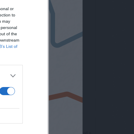
sonal or
ection to
ou may
 personal
out of the
 downstream
B’s List of
letter
nto europeo per la protezione dei dati personali n.