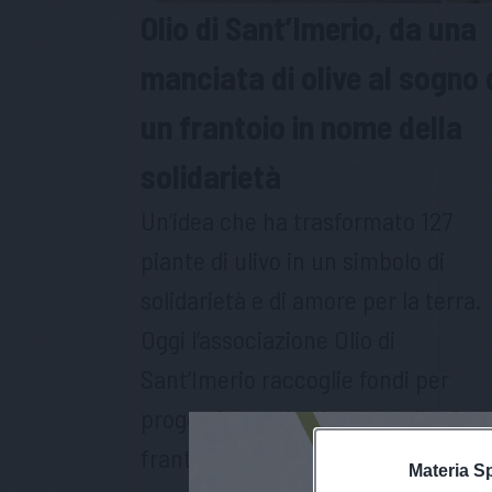
Olio di Sant’Imerio, da una
manciata di olive al sogno 
un frantoio in nome della
solidarietà
Un’idea che ha trasformato 127
piante di ulivo in un simbolo di
solidarietà e di amore per la terra.
Oggi l’associazione Olio di
Sant’Imerio raccoglie fondi per
progetti umanitari e sogna il primo
frantoio varesino
Materia S