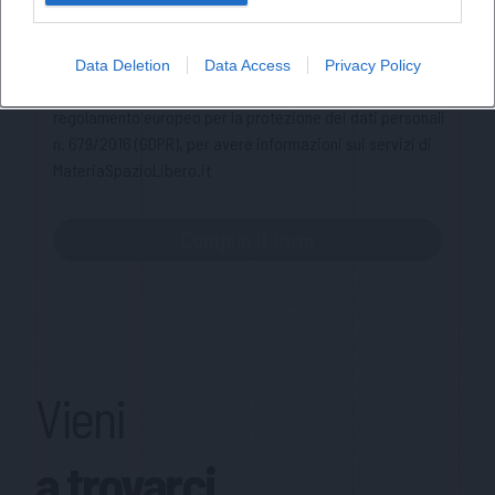
Privacy Policy
Ho letto l'informativa sulla privacy e acconsento alla
Data Deletion
Data Access
Privacy Policy
memorizzazione dei miei dati, secondo quanto stabilito dal
regolamento europeo per la protezione dei dati personali
n. 679/2016 (GDPR), per avere informazioni sui servizi di
MateriaSpazioLibero.it
Vieni
a trovarci