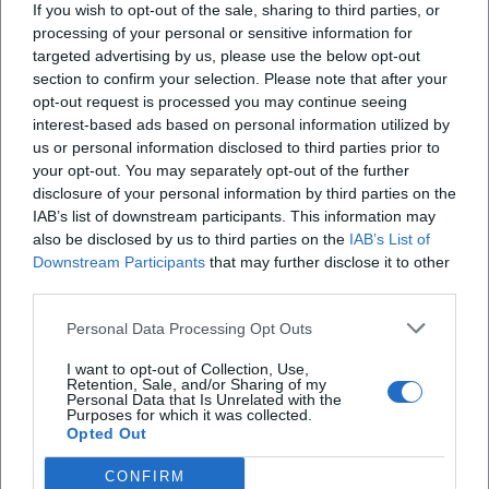
formativi: “Nessuna deve sentirsi sola, e il
If you wish to opt-out of the sale, sharing to third parties, or
processing of your personal or sensitive information for
cambiamento riguarda tutti, anche gli uomini”
targeted advertising by us, please use the below opt-out
section to confirm your selection. Please note that after your
opt-out request is processed you may continue seeing
X
interest-based ads based on personal information utilized by
us or personal information disclosed to third parties prior to
your opt-out. You may separately opt-out of the further
disclosure of your personal information by third parties on the
IAB’s list of downstream participants. This information may
also be disclosed by us to third parties on the
IAB’s List of
iscriviti alla newsletter
Downstream Participants
that may further disclose it to other
third parties.
Lasciaci la tua mail
Personal Data Processing Opt Outs
Città
I want to opt-out of Collection, Use,
Retention, Sale, and/or Sharing of my
Personal Data that Is Unrelated with the
Purposes for which it was collected.
Nome
Opted Out
Cognome
CONFIRM