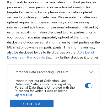
racconto di coraggio e amicizia che va oltre la
If you wish to opt-out of the sale, sharing to third parties, or
processing of your personal or sensitive information for
malattia
targeted advertising by us, please use the below opt-out
section to confirm your selection. Please note that after your
opt-out request is processed you may continue seeing
X
interest-based ads based on personal information utilized by
us or personal information disclosed to third parties prior to
your opt-out. You may separately opt-out of the further
disclosure of your personal information by third parties on the
IAB’s list of downstream participants. This information may
also be disclosed by us to third parties on the
IAB’s List of
iscriviti alla newsletter
Downstream Participants
that may further disclose it to other
third parties.
Lasciaci la tua mail
Personal Data Processing Opt Outs
Città
I want to opt-out of Collection, Use,
Retention, Sale, and/or Sharing of my
Personal Data that Is Unrelated with the
Purposes for which it was collected.
Nome
Opted Out
Cognome
CONFIRM