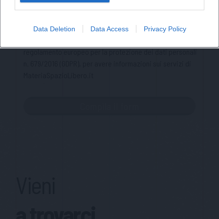
Privacy Policy
Ho letto l'informativa sulla privacy e acconsento alla
Data Deletion
Data Access
Privacy Policy
memorizzazione dei miei dati, secondo quanto stabilito dal
regolamento europeo per la protezione dei dati personali
n. 679/2016 (GDPR), per avere informazioni sui servizi di
MateriaSpazioLibero.it
Vieni
a trovarci