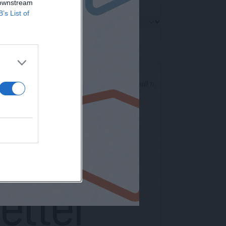
 downstream
io
B’s List of
nto europeo per la protezione dei dati personali n.
letter