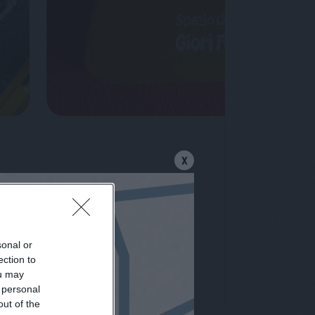
X
o spazio?
sonal or
ection to
ou may
 personal
out of the