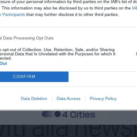
losure of your personal information by third parties on the IAB’s list of
Telefono
Spaz
. This information may also be disclosed by us to third parties on the
IA
Participants
that may further disclose it to other third parties.
l Data Processing Opt Outs
o opt-out of Collection, Use, Retention, Sale, and/or Sharing
 alla memorizzazione dei miei dati, secondo quanto stabilito dal regolame
ersonal Data that Is Unrelated with the Purposes for which it
zi di MateriaSpazioLibero.it
lected.
Out
Invia
CONFIRM
Data Deletion
Data Access
Privacy Policy
viti alla news