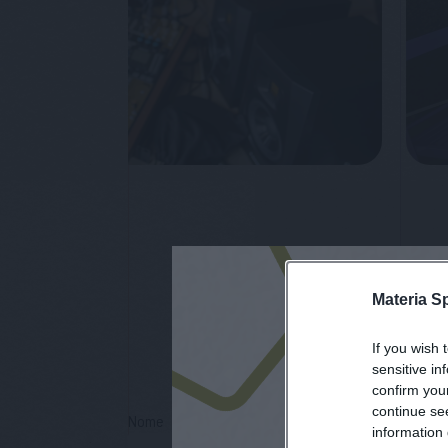
Materia S
Sei inte
If you wish 
sensitive in
confirm you
continue se
Nome
information 