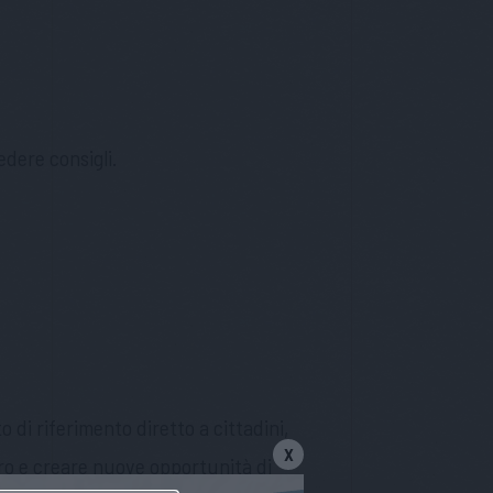
edere consigli.
 di riferimento diretto a cittadini,
X
entro e creare nuove opportunità di