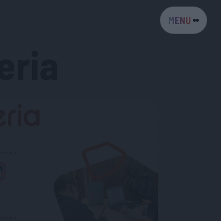
MENU
eria