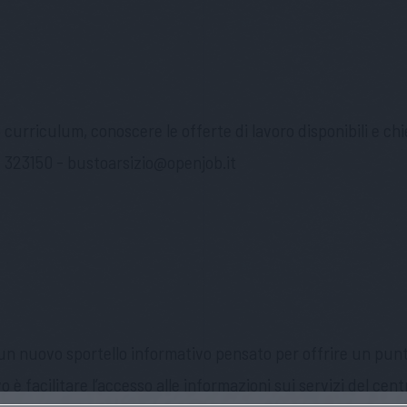
curriculum, conoscere le offerte di lavoro disponibili e chi
1 323150 -
bustoarsizio@openjob.it
 un nuovo sportello informativo pensato per offrire un punto
vo è facilitare l’accesso alle informazioni sui servizi del c