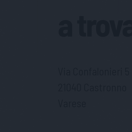
a trov
Via Confalonieri 5
21040 Castronno
Varese