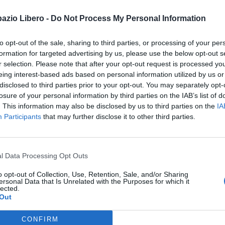
pazio Libero -
Do Not Process My Personal Information
i e sulle diverse specialità presenti nel centro, sugli esami
to opt-out of the sale, sharing to third parties, or processing of your per
formation for targeted advertising by us, please use the below opt-out s
dicazioni sulla preparazione agli esami, supporto nella rich
r selection. Please note that after your opt-out request is processed y
e.
eing interest-based ads based on personal information utilized by us or
disclosed to third parties prior to your opt-out. You may separately opt-
losure of your personal information by third parties on the IAB’s list of
. This information may also be disclosed by us to third parties on the
IA
ale dedicati alle realtà che desiderano promuovere la salute
Participants
that may further disclose it to other third parties.
 screening e check-up medici, organizzabili sia in azienda s
l Data Processing Opt Outs
o opt-out of Collection, Use, Retention, Sale, and/or Sharing
mento)
ersonal Data that Is Unrelated with the Purposes for which it
lected.
er medici, infermieri e altri professionisti sanitari interess
Out
CONFIRM