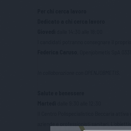
Per chi cerca lavoro
Dedicato a chi cerca lavoro
Giovedì
dalle 14:30 alle 18:00
I candidati potranno consegnare il proprio 
Federica Caruso
, Openjobmetis SpA 033
In collaborazione con
OPENJOBMETIS
.
Salute e benessere
Martedì
dalle 9:30 alle 12:30
Il Centro Polispecialistico Beccaria attiva
aziende e professionisti sanitari. L’obietti