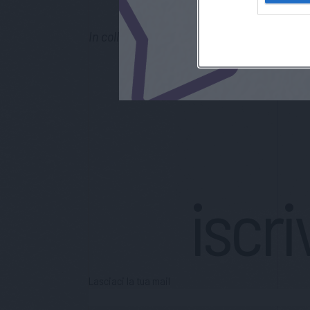
In collaborazione con
CENTRO BECCARIA
.
iscri
Lasciaci la tua mail