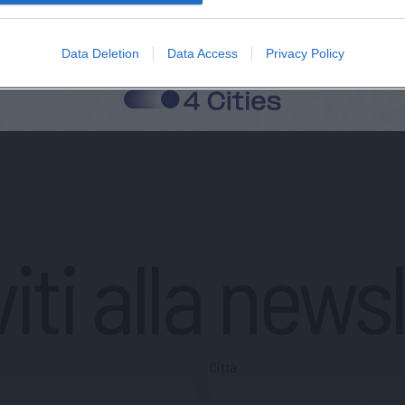
Data Deletion
Data Access
Privacy Policy
viti alla news
Città