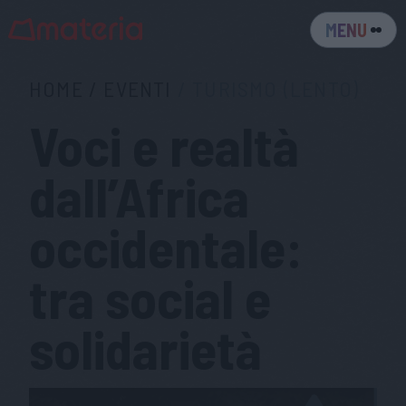
MENU
HOME
/
EVENTI
/
TURISMO (LENTO)
Voci e realtà
dall’Africa
occidentale:
tra social e
solidarietà