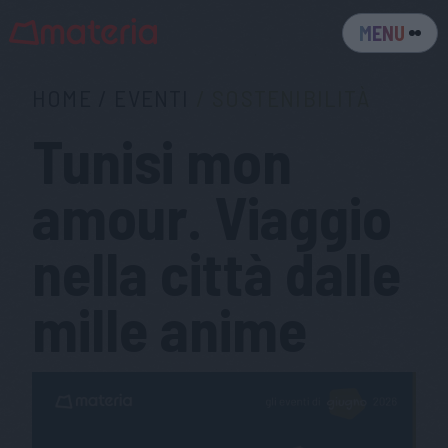
MENU
HOME
/
EVENTI
/
SOSTENIBILITÀ
Tunisi mon
amour. Viaggio
nella città dalle
mille anime