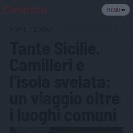
MENU
HOME
/
EVENTI
/
TURISMO (LENTO)
Tante Sicilie.
Camilleri e
l'isola svelata:
un viaggio oltre
i luoghi comuni