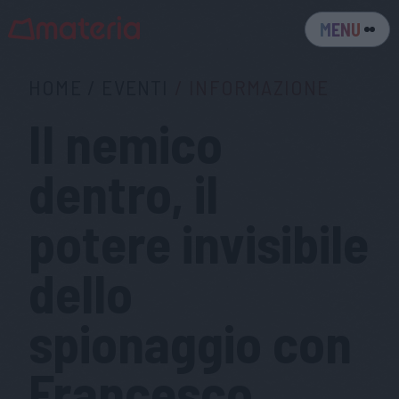
MENU
HOME
/
EVENTI
/
INFORMAZIONE
Il nemico
dentro, il
potere invisibile
dello
spionaggio con
Francesco