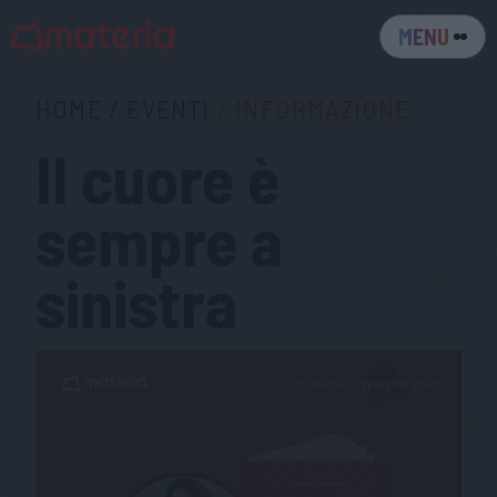
MENU
HOME
/
EVENTI
/
INFORMAZIONE
Il cuore è
sempre a
sinistra