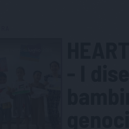
URA
HEART
- I dis
bambin
genoci