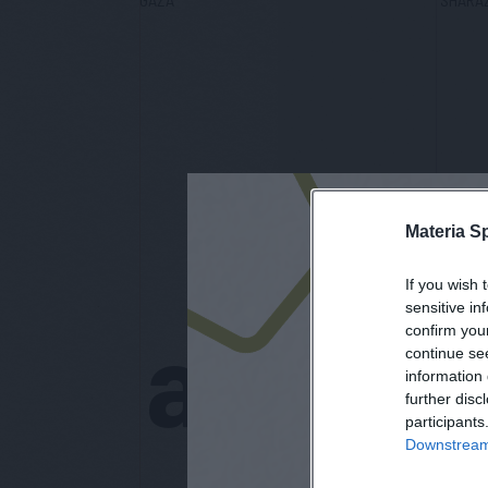
Materia S
If you wish 
sensitive in
a Materi
confirm you
continue se
information 
further disc
participants
Downstream 