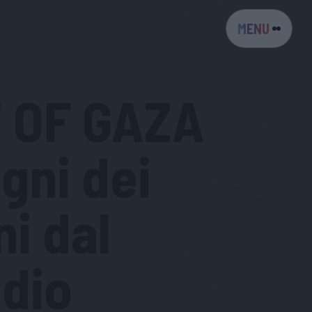
MENU
 OF GAZA
egni dei
i dal
dio