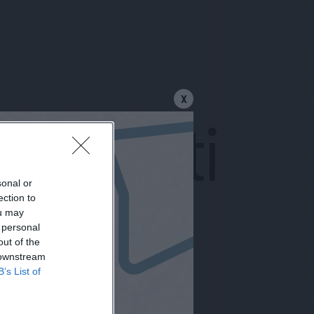
X
mi eventi
sonal or
ection to
ou may
 personal
out of the
 downstream
B’s List of