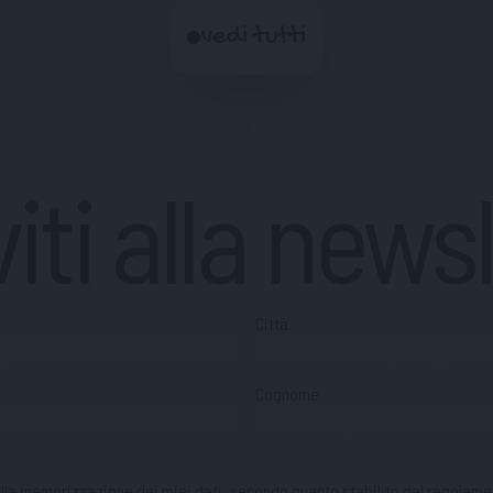
vedi tutti
viti alla news
Città
Cognome
 alla memorizzazione dei miei dati, secondo quanto stabilito dal regolame