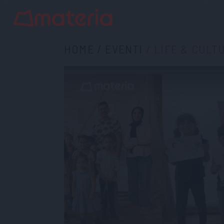
HOME
/
EVENTI
/
LIFE & CULT