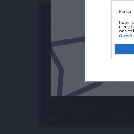
Persona
I want t
of my P
was col
Opted 