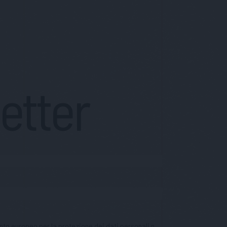
letter
nto europeo per la protezione dei dati personali n.