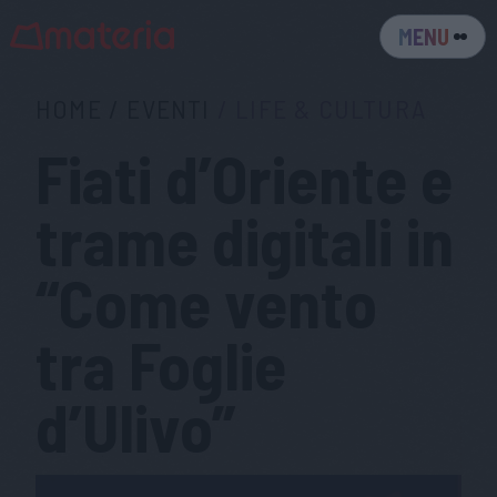
MENU
HOME
/
EVENTI
/
LIFE & CULTURA
Fiati d’Oriente e
trame digitali in
“Come vento
tra Foglie
d’Ulivo”