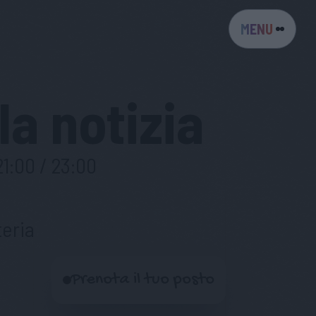
MENU
la notizia
21:00 / 23:00
eria
Prenota il tuo posto