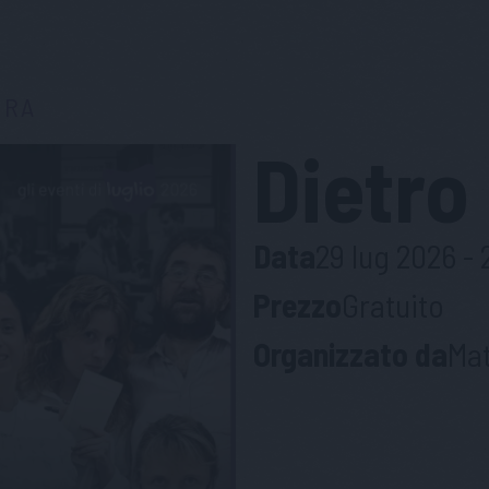
URA
Dietro 
Data
29 lug 2026 - 
Prezzo
Gratuito
Organizzato da
Mat