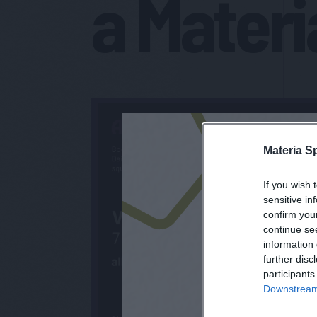
a Materi
Materia S
If you wish 
sensitive in
confirm you
continue se
information 
further disc
participants
Downstream 