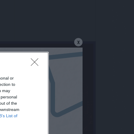
X
sonal or
ection to
ou may
 personal
out of the
 downstream
B’s List of