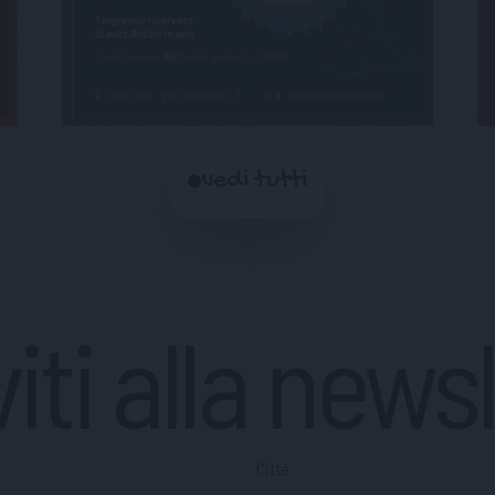
vedi tutti
viti alla news
Città