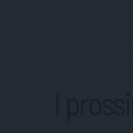
I pross