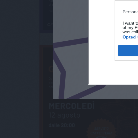
Persona
I want t
of my P
was col
Opted 