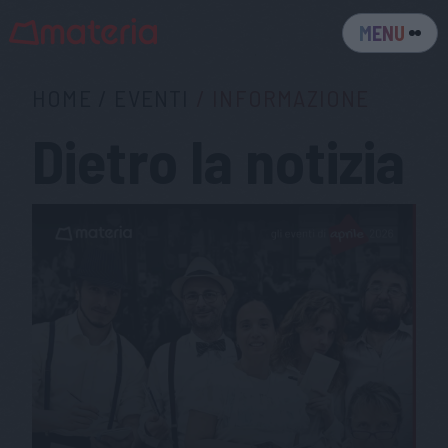
MENU
HOME
/
EVENTI
/
INFORMAZIONE
Dietro la notizia