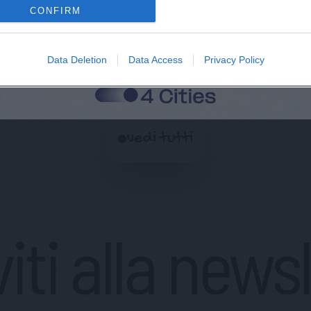
CONFIRM
Data Deletion
Data Access
Privacy Policy
vedi tutti
viti alla news