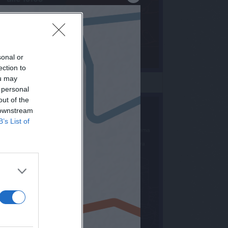
sonal or
ection to
ou may
 personal
out of the
 downstream
B’s List of