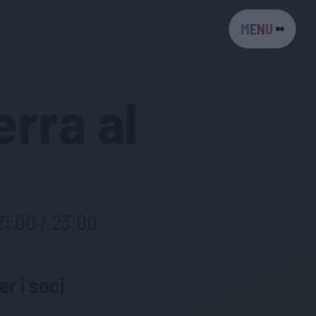
MENU
erra al
21:00 / 23:00
r i soci