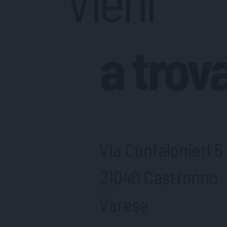
Vieni
a trov
Via Confalonieri 5
21040 Castronno
Varese