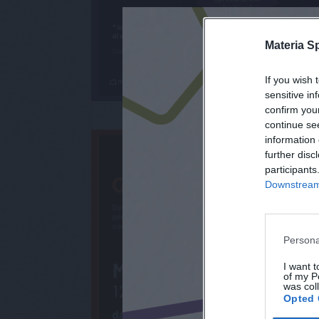
Materia S
If you wish 
sensitive in
confirm you
continue se
information 
further disc
participants
Downstream 
Persona
I want t
of my P
was col
Opted 