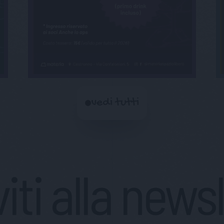
vedi tutti
viti alla news