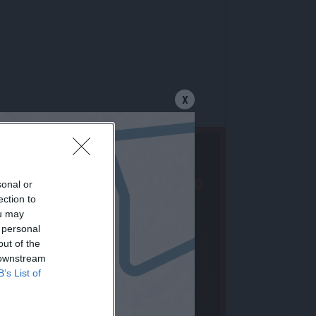
X
sonal or
ection to
ou may
 personal
out of the
 downstream
B’s List of