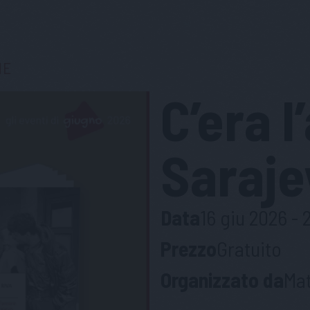
NE
C’era 
Saraje
Data
16 giu 2026 - 
Prezzo
Gratuito
Organizzato da
Mat