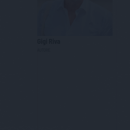
Gigi
Riva
AUTORE