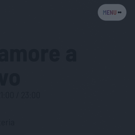
MENU
l’amore a
vo
21:00 / 23:00
eria