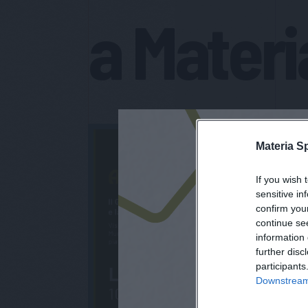
a Materi
Materia S
If you wish 
sensitive in
confirm you
continue se
information 
further disc
participants
Downstream 