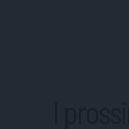
I pross