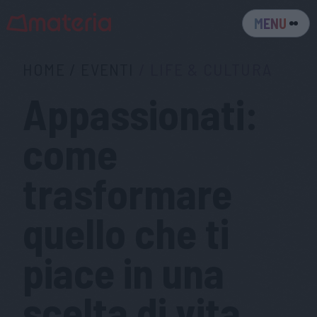
MENU
HOME
/
EVENTI
/
LIFE & CULTURA
Appassionati:
come
trasformare
quello che ti
piace in una
scelta di vita