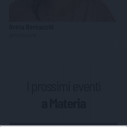
Greta
Bernacchi
ARTETERAPISTA
I prossimi eventi
a Materia