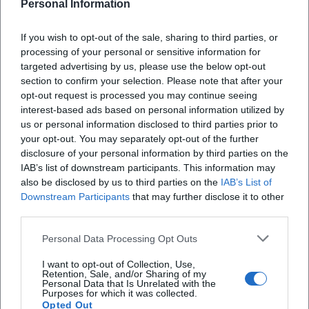
Personal Information
Alle 15 prima puntata di “Che scuola fai?” con
alcuni studenti del liceo varesino. Alle 16,30
If you wish to opt-out of the sale, sharing to third parties, or
parliamo di Occhi dei Bimbi con Enrica Ferrazzi e
processing of your personal or sensitive information for
targeted advertising by us, please use the below opt-out
alle 18 avremo una professoressa dell’università
section to confirm your selection. Please note that after your
che presiede il coro degli studenti
opt-out request is processed you may continue seeing
X
interest-based ads based on personal information utilized by
us or personal information disclosed to third parties prior to
your opt-out. You may separately opt-out of the further
disclosure of your personal information by third parties on the
IAB’s list of downstream participants. This information may
also be disclosed by us to third parties on the
IAB’s List of
Downstream Participants
that may further disclose it to other
third parties.
iscriviti alla newsletter
Personal Data Processing Opt Outs
Lasciaci la tua mail
I want to opt-out of Collection, Use,
Retention, Sale, and/or Sharing of my
Personal Data that Is Unrelated with the
Purposes for which it was collected.
Città
Opted Out