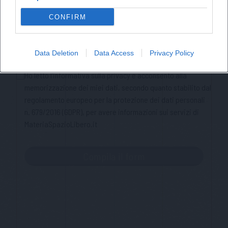
Nome
CONFIRM
Cognome
Data Deletion
Data Access
Privacy Policy
Privacy Policy
Ho letto l'informativa sulla privacy e acconsento alla
memorizzazione dei miei dati, secondo quanto stabilito dal
regolamento europeo per la protezione dei dati personali
n. 679/2016 (GDPR), per avere informazioni sui servizi di
MateriaSpazioLibero.it